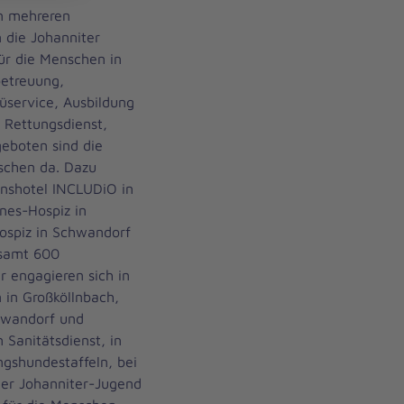
an mehreren
 die Johanniter
für die Menschen in
betreuung,
üservice, Ausbildung
, Rettungsdienst,
eboten sind die
schen da. Dazu
onshotel INCLUDiO in
nes-Hospiz in
ospiz in Schwandorf
esamt 600
r engagieren sich in
 in Großköllnbach,
hwandorf und
 Sanitätsdienst, in
ngshundestaffeln, bei
der Johanniter-Jugend