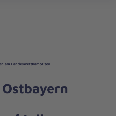
n
hwabelweis
n
en am Landeswettkampf teil
 Ostbayern