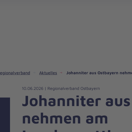
Unsere ehrenamtlichen Ortsverbände in Ostbayern
Bruder-Gerhard-Hospiz in Schwandorf
Kindertageseinrichtungen in Ostbayern
Johanniter-Rettungswachen in Ostbayer
Johanniter-Tagespflege Sc
Fördermitgliederzeitung WIR in Ostbayer
egionalverband
Aktuelles
Johanniter aus Ostbayern nehm
10.06.2026 | Regionalverband Ostbayern
Johanniter aus
nehmen am