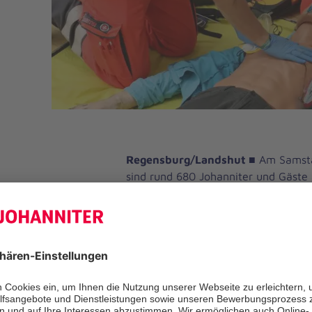
Regensburg/Landshut ■
Am Samstag
sind rund 680 Johanniter und Gäste
beim Tag der Johanniter, dem Lande
Hilfe, zu Gast in Eiselfing bei Wass
junge Ersthelfer und Rettungsprofis
Retten und Helfen. 37 Teams treten 
verschiedenen Alters- und Ausbildu
freundschaftlichen Wettstreit einen
mit nach Hause zu nehmen und die 
Johanniter im Jahr 2027 beim Bund