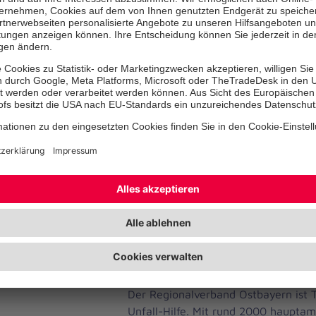
vertreten.
„Unsere Mannschaften aus Regensb
möchten natürlich ganz vorne mit dab
Karl, Regionalvorstandsmitglied der 
Ostbayern. „Seit einiger Zeit bereite
den Wettkampf vor und wir drücken 
fest die Daumen.“
Die Johanniter Bayern veranstalten a
Landeswettkampf, bei dem Mannsch
verschiedenen Altersgruppen in unte
Disziplinen starten. Die Sieger in de
qualifizieren sich für den nächsten
Johanniter.
Die Johanniter in Ostbayern
Der Regionalverband Ostbayern ist T
Unfall-Hilfe. Mit rund 2000 hauptam