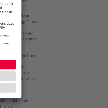
urg und Landshut
ei sein“, sagt Tobias
Johanniter in
n sie sich schon auf
ihnen natürlich ganz
lle zwei Jahre ihren
aften in
rschiedlichen
n einzelnen Klassen
 Bundeswettkampf der
eil der Johanniter-
tlichen