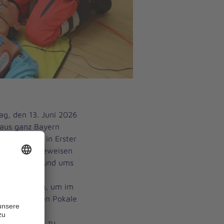
, den 13. Juni 2026
 aus ganz Bayern
swettkampf in Erster
erburg. Hier beweisen
 ihr Können rund ums
in sechs
ngsklassen an, um im
 der begehrten Pokale
bayerischen
eswettkampf zu