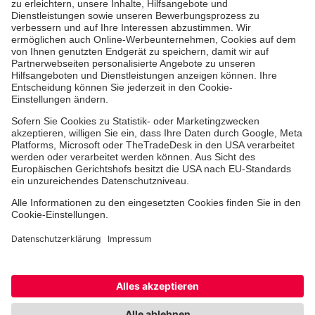
Erste-Hilfe-Kurse
Jobs & Ehrenamt
Freiwilligendienst
Spendenprojekte
Johanniter-Jugend
Einrichtungen
Dienstleistungen
Facebook
Instagram
Youtube
TikTok
Xing
LinkedIn
Cookie-Einstellungen
Datenschutz
Barrierefreiheit