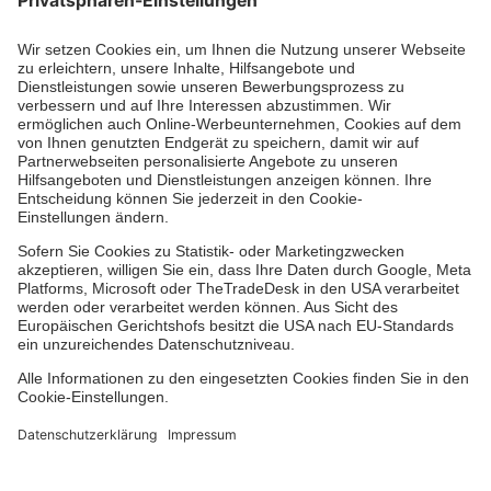
Aus- & Fortbildungen
Erste-Hilfe-Kurse
Jobs & Ehrenamt
Freiwilligendienst
Spendenprojekte
Johanniter-Jugend
Einrichtungen
Dienstleistungen
Facebook
Instagram
Youtube
TikTok
Xing
LinkedIn