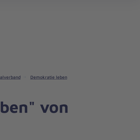
erem Regionalverband
itätsdienst
em Regionalverband
alverband
Demokratie leben
eben" von