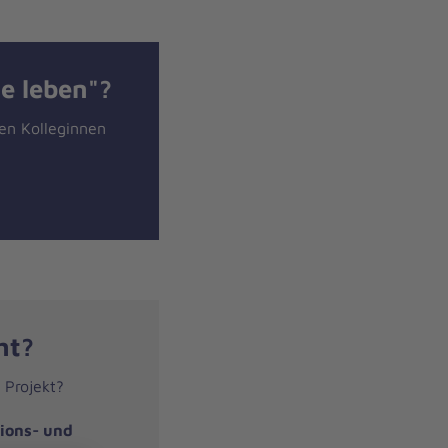
e leben"?
den Kolleginnen
ht?
n Projekt?
ions- und