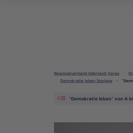
Notrufdienste in unserem Regionalverband
Pflegedienste in unserem Regionalverband
Regionalverband Oderland-Spree
Di
Demokratie leben Storkow
"Demo
"Demokratie leben" von A bi