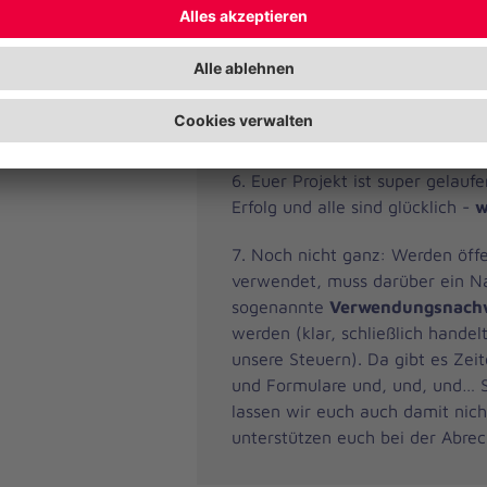
Glückwunsch! Dann gibt es eine
Zuwendungsbescheid
über die
Mittel und ihr könnt Euer Projek
und durchführen. Ihr braucht da
Hilfe? Sprecht uns an, wir helfe
können.
6. Euer Projekt ist super gelaufe
Erfolg und alle sind glücklich -
w
7. Noch nicht ganz: Werden öffe
verwendet, muss darüber ein N
sogenannte
Verwendungsnach
werden (klar, schließlich handel
unsere Steuern). Da gibt es Zeit
und Formulare und, und, und… S
lassen wir euch auch damit nich
unterstützen euch bei der Abre