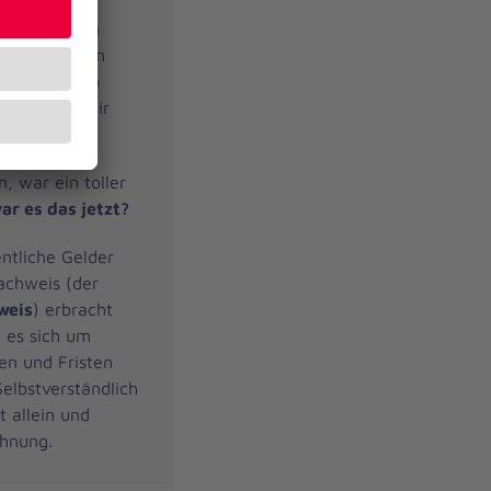
n
 beantragten
t organisieren
bei irgendwo
n gern, wo wir
n, war ein toller
ar es das jetzt?
ntliche Gelder
achweis (der
weis
) erbracht
t es sich um
en und Fristen
elbstverständlich
t allein und
chnung.