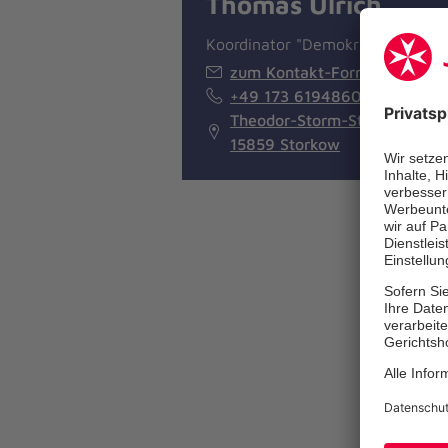
Thomas Ulrich
Koordinator "Demokratie leben"
zum Kontakt-Formular
+49 173 6194860
Theodor-Storm-Straße 16
15859 Storkow