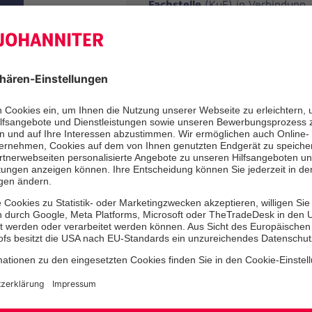
Fachstelle
(KuF) in Verbindung.
zusammen über eure Idee und pr
Rahmen des Programms umgese
Gleichzeitig reden wir über Ra
suchen nach möglichen Partner
usw.
3. Jetzt muss ein
Projektantrag
ein
Finanzierungsplan
erstellt
keine Angst vor bürokratischen 
helfen euch dabei. Zusammen kr
hin!
4. Der Antrag wird von der KuF
Begleitausschuss
vorgestellt. D
geprüft, genehmigt, um Nachbe
oder abgelehnt.
5. Der Antrag wurde genehmigt