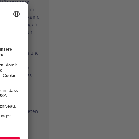
 Wir sprechen
üfen, ob es im
tzt werden kann.
hmenbedingungen,
n wie Vereinen
geschrieben und
 werden. Aber
Monstern, wir
iegen wir das
 dem
ort wird er
sserung gebeten
?