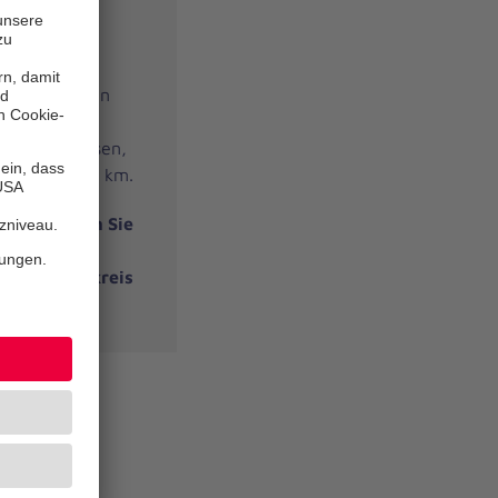
es Angebot an
und Ihnen
m Alltag passen,
mkreis von 20 km.
tadt nutzen Sie
 Sie die
und den Umkreis