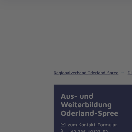
Notrufdienste in unserem Regionalverband
Pflegedienste in unserem Regionalverband
Regionalverband Oderland-Spree
Di
Aus- und
Weiterbildung
Oderland-Spree
zum Kontakt-Formular
+49 335 40123-52