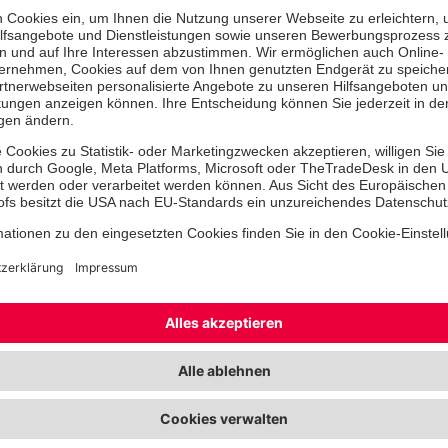
Suchfunktion
Um Ihnen unser breit gefächert
Erste-Hilfe-Kursen aufzuzeigen 
Termine anzubieten, die zu Ihre
finden Sie hier alle Kurse im U
Für den Standort Eisenhüttens
gerne die Suchfunktion, indem
Postleitzahl 15890 eingeben 
auf 5 km eingrenzen.