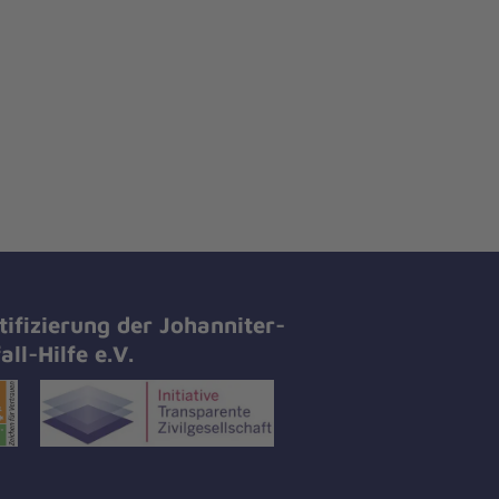
tifizierung der Johanniter-
all-Hilfe e.V.