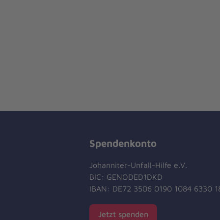
Spendenkonto
Johanniter-Unfall-Hilfe e.V.
BIC: GENODED1DKD
IBAN: DE72 3506 0190 1084 6330 1
Jetzt spenden