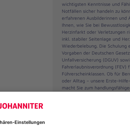
wichtigsten Kenntnisse und Fähi
Notfällen sicher handeln zu kön
erfahrenen Ausbilderinnen und A
Ihnen, wie Sie bei Bewusstlosig
Herzinfarkt oder Verletzungen ri
inkl. stabiler Seitenlage und He
Wiederbelebung. Die Schulung e
Vorgaben der Deutschen Gesetz
Unfallversicherung (DGUV) sowi
Fahrerlaubnisverordnung (FEV) f
Führerscheinklassen. Ob für Ber
oder Alltag – unsere Erste-Hilfe
macht Sie zum handlungsfähigen 
Platz sichern und vorbereitet se