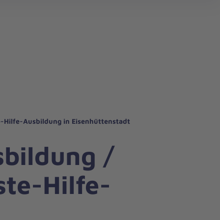
erem Regionalverband
itätsdienst
em Regionalverband
e-Hilfe-Ausbildung in Eisenhüttenstadt
sbildung /
ste-Hilfe-