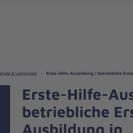
Johanniter-Jugend und Freiwilligendienste
Fahrdienste in unserem Regionalverband
Hospizdienste in unserem Regionalverband
Integrationsmanagement in uns
Katastrophenschutz und San
Kindertagesstätten in unser
enste & Leistungen
Erste-Hilfe-Ausbildung / betriebliche Erst
Erste-Hilfe-Au
betriebliche Er
Ausbildung in