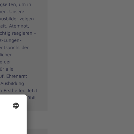
gkeiten, um in
nen. Unsere
usbilder zeigen
keit, Atemnot,
chtig reagieren –
rz-Lungen-
ntspricht den
lichen
e der
ür alle
uf, Ehrenamt
-Ausbildung
Ersthelfer. Jetzt
in, wenn es zählt.