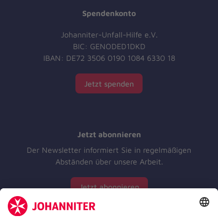
Spendenkonto
Johanniter-Unfall-Hilfe e.V.
BIC: GENODED1DKD
IBAN: DE72 3506 0190 1084 6330 18
Jetzt spenden
Jetzt abonnieren
Der Newsletter informiert Sie in regelmäßigen
Abständen über unsere Arbeit.
Jetzt abonnieren