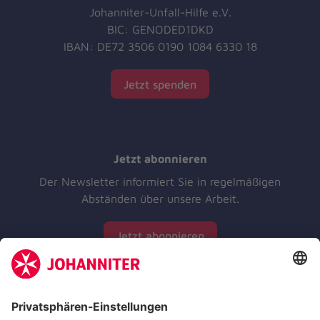
Johanniter-Unfall-Hilfe e.V.
BIC: GENODED1DKD
IBAN: DE72 3506 0190 1084 6330 18
Jetzt spenden
Jetzt abonnieren
Der Newsletter informiert Sie in regelmäßigen
Abständen über unsere Arbeit.
Jetzt abonnieren
Zertifizierung der Johanniter-Unfall-Hilfe e.V.