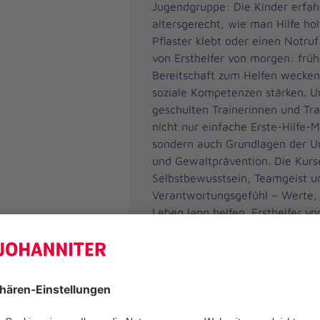
Jugendgruppe: Die Kinder erfah
altersgerecht, wie man Hilfe holt
Pflaster klebt oder einen Notruf
von Ersthelfer von morgen: frühz
Bereitschaft zum Helfen wecken
soziale Kompetenzen stärken. Un
geschulten Trainerinnen und Tra
nicht nur einfache Erste-Hilfe
sondern auch Grundlagen der U
und Gewaltprävention. Die Kurs
Selbstbewusstsein, Teamgeist u
Verantwortungsgefühl – Werte, 
Leben lang helfen. Ersthelfer v
sich an Gruppen und Bildungsei
individuell angepasst werden und
Baustein für Gesundheitsförderu
Lernen im Kindesalter.