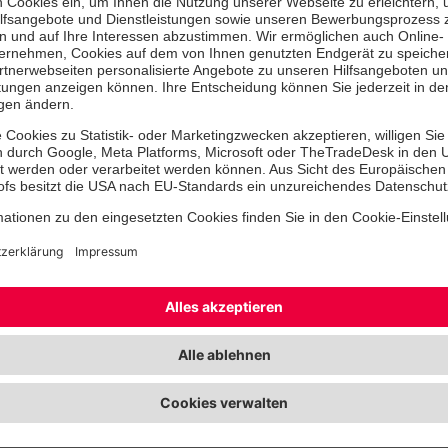
Termine auf
Nachfrage
Gerne vereinbaren wir mit Ihne
individuellen Termin - melden Si
bei uns!