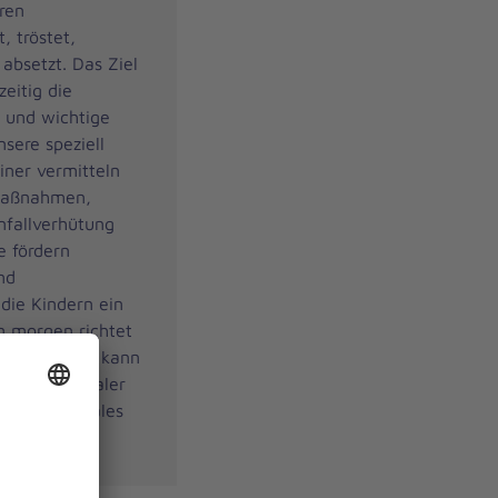
ren
, tröstet,
 absetzt. Das Ziel
eitig die
 und wichtige
sere speziell
iner vermitteln
-Maßnahmen,
nfallverhütung
e fördern
nd
die Kindern ein
on morgen richtet
nrichtungen, kann
 ist ein idealer
ng und soziales