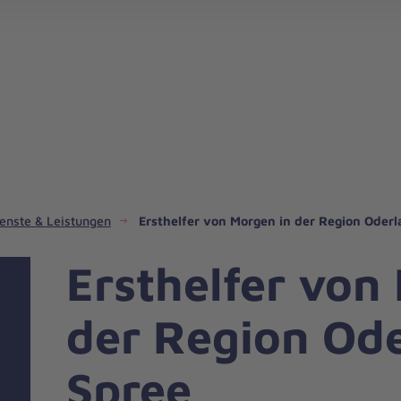
Johanniter-Jugend und Freiwilligendienste
Fahrdienste in unserem Regionalverband
Hospizdienste in unserem Regionalverband
Integrationsmanagement in uns
Katastrophenschutz und San
Kindertagesstätten in unser
enste & Leistungen
Ersthelfer von Morgen in der Region Oder
Ersthelfer von
der Region Od
Spree