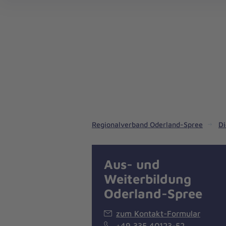
Notrufdienste in unserem Regionalverband
Pflegedienste in unserem Regionalverband
Regionalverband Oderland-Spree
Di
Aus- und
Weiterbildung
Oderland-Spree
zum Kontakt-Formular
+49 335 40123-52