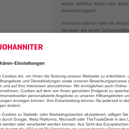
einem Asthma-Anfall oder einer
Bewusstlosigkeit.
In einem solchen Falle ist dieje
beraten, die einen Schulsanität
installiert hat: Die Schulsanität
sofort vor Ort und können als qua
Ersthelfer*innen direkt Hilfe leis
Schulsanitäter*innen der Johan
sollen sich zusätzlich zum Kurs 
in jedem (Schul-) Jahr im Umfa
mindestens 8 Unterrichtseinheit
ihre Qualifikation zu erhalten.