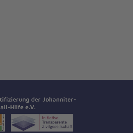
tifizierung der Johanniter-
all-Hilfe e.V.