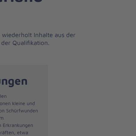
 wiederholt Inhalte aus der
der Qualifikation.
ungen
len
ionen kleine und
 von Schürfwunden
im
en Erkrankungen
kräften, etwa