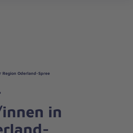
erem Regionalverband
itätsdienst
em Regionalverband
er Region Oderland-Spree
r
/innen in
erland-