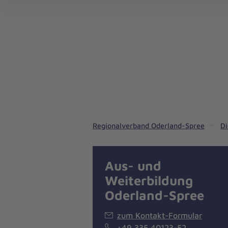
Notrufdienste in unserem Regionalverband
Pflegedienste in unserem Regionalverband
Regionalverband Oderland-Spree
Di
Aus- und
Weiterbildung
Oderland-Spree
zum Kontakt-Formular
+49 335 40123-52