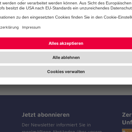
die integrierte Freisprecheinric
Knopfdruck Kontakt zur Notrufz
Johanniter her. Die zusätzliche
zeigt den Johanniter-Mitarbeit
der Notruf abgesetzt wurde, da
Einsatzdienst zielgenau den Weg
Sender lässt sich als Armband o
tragen. Zusätzlich kann wie be
Wunsch ein Angehöriger oder e
verständigt werden.
Jetzt abonnieren
Zer
Unf
Der Newsletter informiert Sie in
regelmäßigen Abständen über unsere