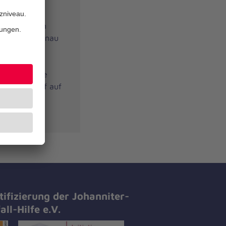
htung auf
entrale der
 GPS-Funktion
ern an, wo genau
mit der
 findet. Der
der Halskette
im Hausnotruf auf
in Nachbar
tifizierung der Johanniter-
all-Hilfe e.V.