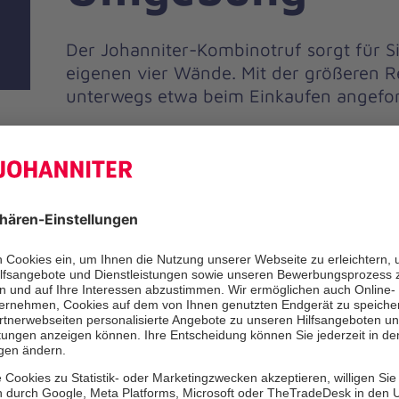
Der Johanniter-Kombinotruf sorgt für S
eigenen vier Wände. Mit der größeren R
unterwegs etwa beim Einkaufen angefor
Unsere Leist
e
Auch im Supermarkt, beim Nach
Garten kann man auf Hilfe ange
alle, die hier sorgenfrei dem Al
möchten, ist der Johanniter-Ko
das Richtige. Durch die größere
der Sender jederzeit in Kontakt 
Hausnotruf-Basisstation. Bei ein