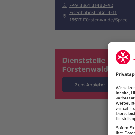
+49 3361 31482-40
Eisenbahnstraße 9-11
15517 Fürstenwalde/Spree
Dienststelle
Fürstenwalde/Spre
Zum Anbieter