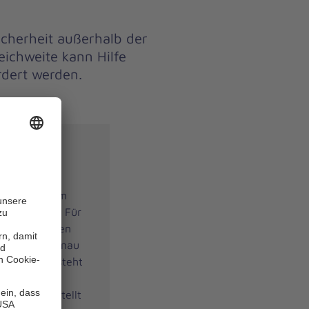
icherheit außerhalb der
eichweite kann Hilfe
dert werden.
ungen
barn oder im
wiesen sein. Für
ltag nachgehen
mbinotruf genau
 Reichweite steht
mit der
em Notfall stellt