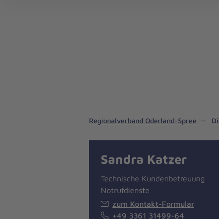
Notrufdienste in unserem Regionalverband
Pflegedienste in unserem Regionalverband
Regionalverband Oderland-Spree
Di
Sandra Katzer
Technische Kundenbetreuung
Notrufdienste
zum Kontakt-Formular
+49 3361 31499-64