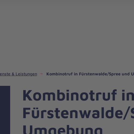
Johanniter-Jugend und Freiwilligendienste
Fahrdienste in unserem Regionalverband
Hospizdienste in unserem Regionalverband
Integrationsmanagement in uns
Katastrophenschutz und San
Kindertagesstätten in unser
enste & Leistungen
Kombinotruf in Fürstenwalde/Spree und
Kombinotruf i
Fürstenwalde/
Umgebung