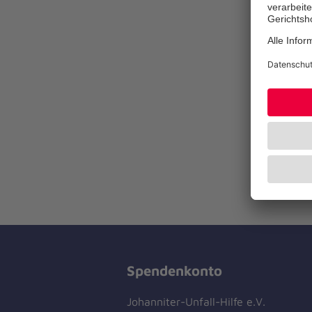
Spendenkonto
Johanniter-Unfall-Hilfe e.V.