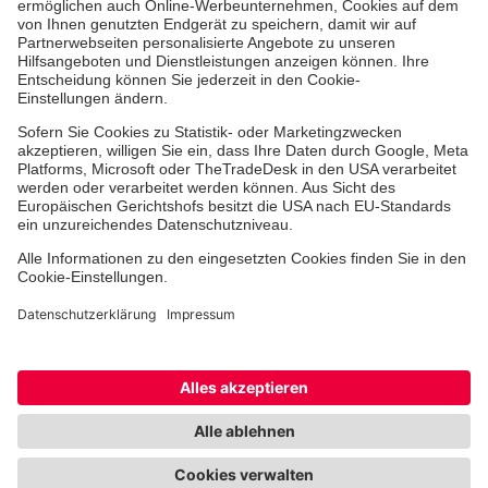
Aus- & Fortbildungen
Jobs & Ehrenamt
Spendenprojekte
Johanniter-Jugend
Einrichtungen
Dienstleistungen
Facebook
Instagram
Youtube
TikTok
Xing
LinkedIn
Cookie-Einstellungen
Datenschutz
Barrierefreiheit
Impressum
Kontakt
Widerruf