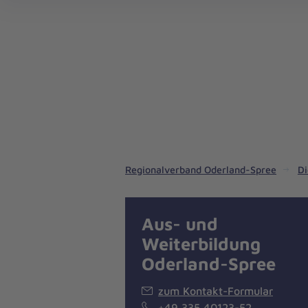
Notrufdienste in unserem Regionalverband
Pflegedienste in unserem Regionalverband
Regionalverband Oderland-Spree
Di
Aus- und
Weiterbildung
Oderland-Spree
zum Kontakt-Formular
+49 335 40123-52