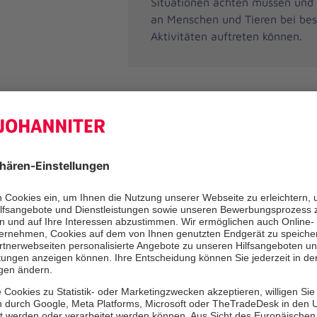
Situationen achten müssen und 
an Menschen und Tieren bei be
Aktivitäten auftreten können.
Termine auf
Nachfrage
Gerne vereinbaren wir mit Ihne
individuellen Termin - melden Si
bei uns!