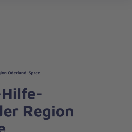
erem Regionalverband
itätsdienst
em Regionalverband
gion Oderland-Spree
Hilfe-
der Region
e