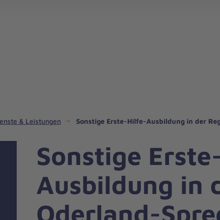
Johanniter-Jugend und Freiwilligendienste
Fahrdienste in unserem Regionalverband
Hospizdienste in unserem Regionalverband
Integrationsmanagement in uns
Katastrophenschutz und San
Kindertagesstätten in unser
enste & Leistungen
Sonstige Erste-Hilfe-Ausbildung in der Re
Sonstige Erste-
Ausbildung in 
Oderland-Spre