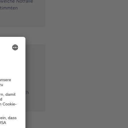
welche Notfälle
stimmten
n einen
e sich einfach