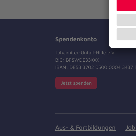
Spendenkonto
Johanniter-Unfall-Hilfe e.V.
BIC: BFSWDE33XXX
IBAN: DE58 3702 0500 0004 3437 
Jetzt spenden
Aus- & Fortbildungen
Job