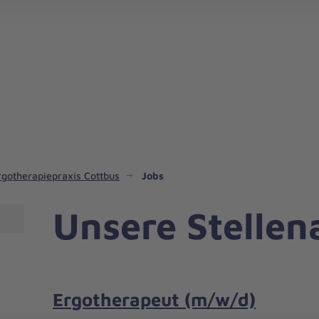
Spendenaktion in Südbrandenburg starten
rgotherapiepraxis Cottbus
Jobs
Unsere Stelle
Ergotherapeut (m/w/d)