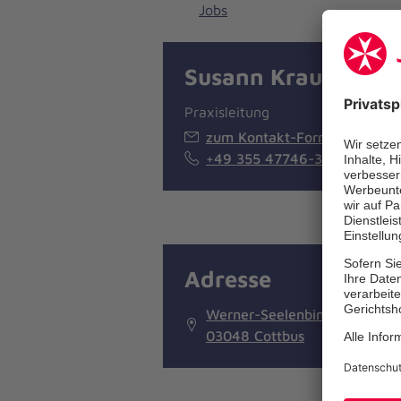
Jobs
Susann Krautz
Praxisleitung
zum Kontakt-Formular
+49 355 47746-300
Adresse
Werner-Seelenbinder-Ring 4
03048 Cottbus