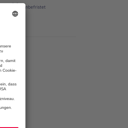
s
unbefristet