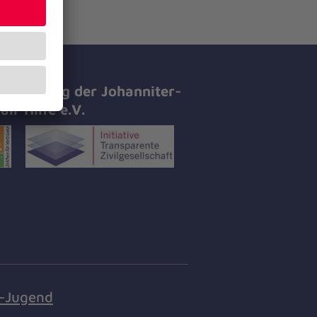
tifizierung der Johanniter-
all-Hilfe e.V.
r-Jugend