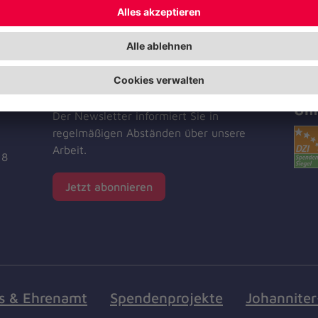
Jetzt abonnieren
Zer
Unf
Der Newsletter informiert Sie in
regelmäßigen Abständen über unsere
Arbeit.
18
Jetzt abonnieren
s & Ehrenamt
Spendenprojekte
Johannite