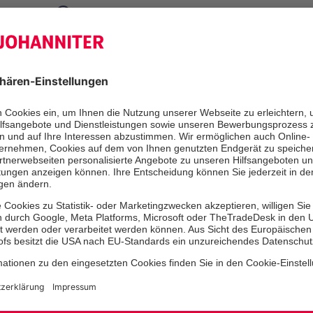
Werner-Seelenbinder-Ring 44, 03048 Cottbu
Voll- oder Teilzeit, nach Absprache
4