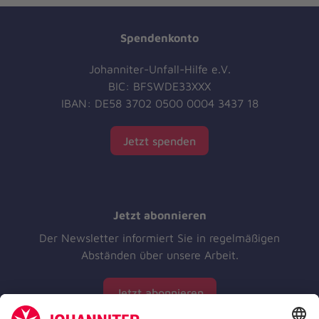
Spendenkonto
Johanniter-Unfall-Hilfe e.V.
BIC: BFSWDE33XXX
IBAN: DE58 3702 0500 0004 3437 18
Jetzt spenden
Jetzt abonnieren
Der Newsletter informiert Sie in regelmäßigen
Abständen über unsere Arbeit.
Jetzt abonnieren