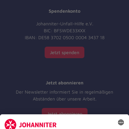
Spendenkonto
Johanniter-Unfall-Hilfe e.V.
BIC: BFSWDE33XXX
IBAN: DE58 3702 0500 0004 3437 18
Jetzt spenden
Jetzt abonnieren
Der Newsletter informiert Sie in regelmäßigen
Abständen über unsere Arbeit.
Jetzt abonnieren