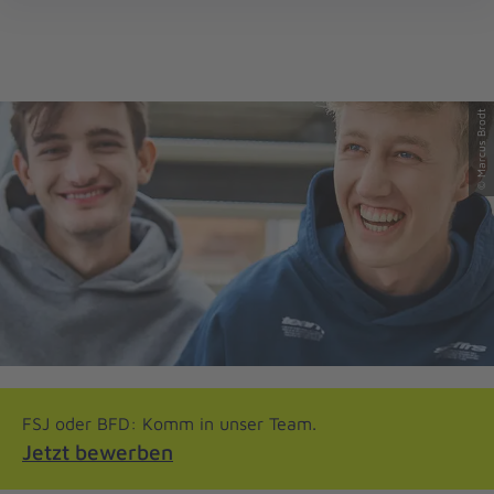
Regionalverband
öff
Niedersachsen
Mitte
© Marcus Brodt
FSJ oder BFD: Komm in unser Team.
Jetzt bewerben