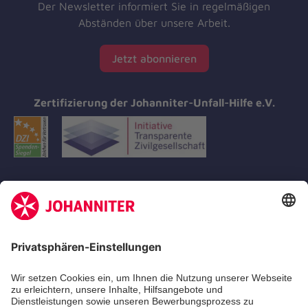
Der Newsletter informiert Sie in regelmäßigen
Abständen über unsere Arbeit.
Jetzt abonnieren
Zertifizierung der Johanniter-Unfall-Hilfe e.V.
Aus- & Fortbildungen
Erste-Hilfe-Kurse
Jobs