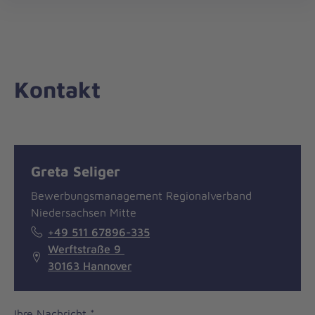
Landesverband
öff
Niedersachsen/Bremen
Kontakt
Nachricht
Kontakt
Greta Seliger
Bewerbungsmanagement Regionalverband
Niedersachsen Mitte
+49 511 67896-335
Werftstraße 9
30163 Hannover
Ihre Nachricht
*