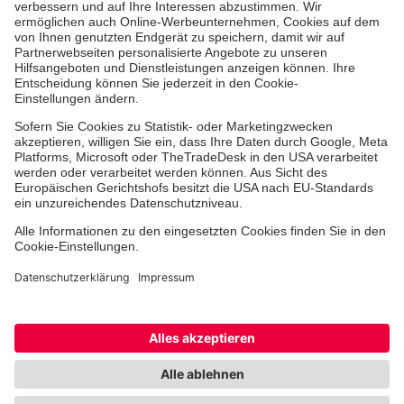
Ehrenamt
Freiwilligendienst
Johanniter-Jugend
Spendenprojekte
Kindertagesstätten
Einrichtungen
Dienstleistungen
Facebook
Instagram
Youtube
TikTok
Xing
LinkedIn
Cookie-Einstellungen
Datenschutz
Barrierefreiheit
Impressum
Kontakt
Widerruf