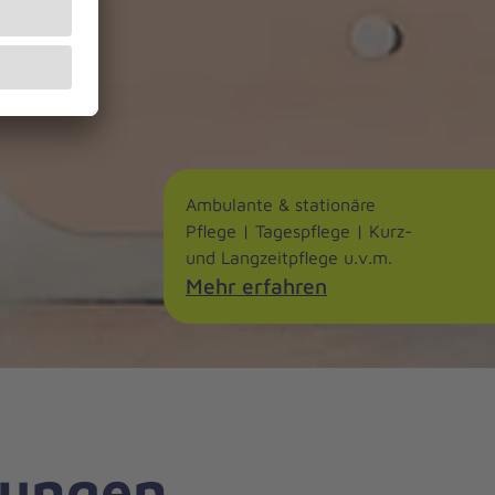
Ambulante & stationäre
Pflege | Tagespflege | Kurz-
und Langzeitpflege u.v.m.
Mehr erfahren
tungen