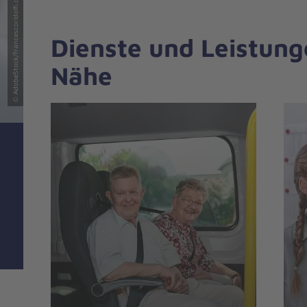
© AdobeStock/francescoridolfi.com
Dienste und Leistunge
Nähe