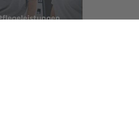
Kinder- 
Pflegeleistungen
Jugendli
Angebote finden
Angebote fin
, wie sie im Notfall helfen