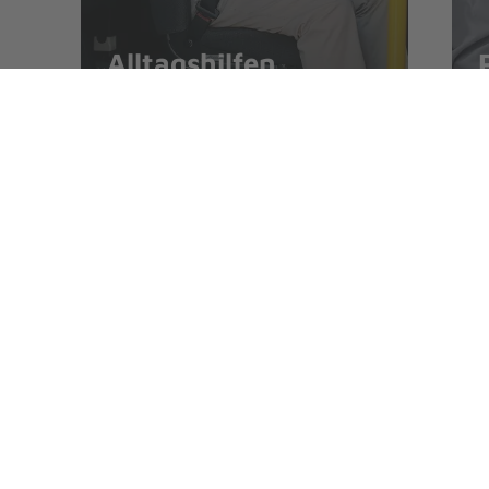
Alltagshilfen
Angebote finden
Erste-Hilfe-Kurse
In unseren
Erste-Hilfe-Kursen
lernen Menschen
können.