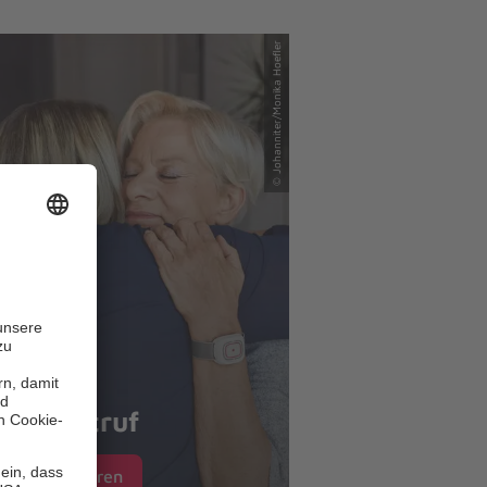
© Johanniter/Monika Hoefler
Hausnotruf
Mehr erfahren