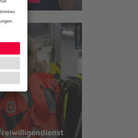
© ©Maike Müller
Freiwilligendienst