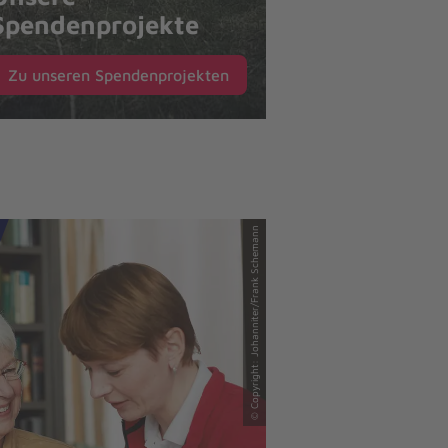
Spendenprojekte
Zu unseren Spendenprojekten
© Copyright: Johanniter/Frank Schemann