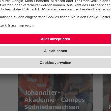
© Copyright: Florian Arp
Johanniter-
Akademie - Campus
Südniedersachsen