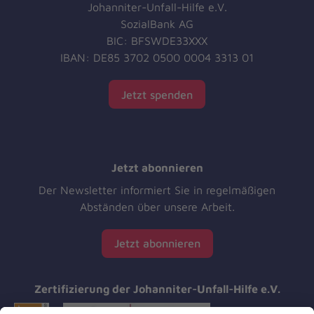
Johanniter-Unfall-Hilfe e.V.
SozialBank AG
BIC: BFSWDE33XXX
IBAN: DE85 3702 0500 0004 3313 01
Jetzt spenden
Jetzt abonnieren
Der Newsletter informiert Sie in regelmäßigen
Abständen über unsere Arbeit.
Jetzt abonnieren
Zertifizierung der Johanniter-Unfall-Hilfe e.V.