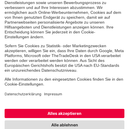
Erste-Hilfe-Kurse
Jobs & Ehrenamt
Freiwilligendienst
Spendenprojekte
Johanniter-Jugend
Einrichtungen
Dienstleistungen
Facebook
Instagram
Youtube
TikTok
Xing
LinkedIn
Cookie-Einstellungen
Datenschutz
Barrierefreiheit