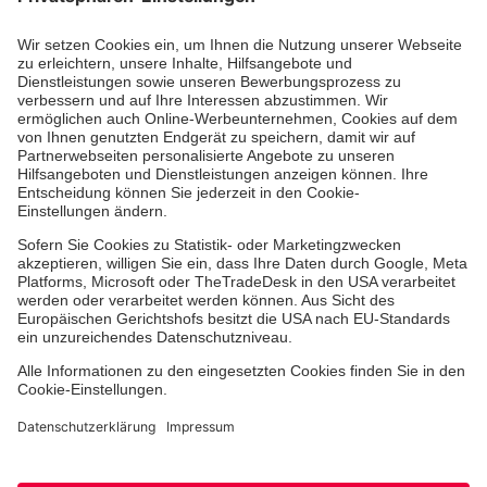
Zertifizierung der Johanniter-Unfall-Hilfe e.V.
Die Johanniter GmbH führt das Spendenzertifikat
des Deutschen Spendenrats e.V.
Über uns
Vor Ort
Facebook
Instagram
Youtube
TikTok
LinkedIn