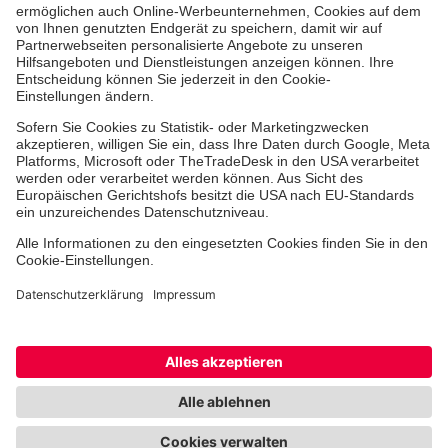
Jobs & Ehrenamt
Spendenprojekte
Johanniter-Jugend
Einrichtungen
Dienstleistungen
Facebook
Instagram
Youtube
TikTok
Xing
LinkedIn
Cookie-Einstellungen
Datenschutz
Barrierefreiheit
Impressum
Kontakt
Widerruf