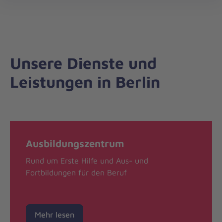
Regionalverband
öff
Berlin
Unsere Dienste und
Leistungen in Berlin
Ausbildungszentrum
Rund um Erste Hilfe und Aus- und
Fortbildungen für den Beruf
Mehr lesen