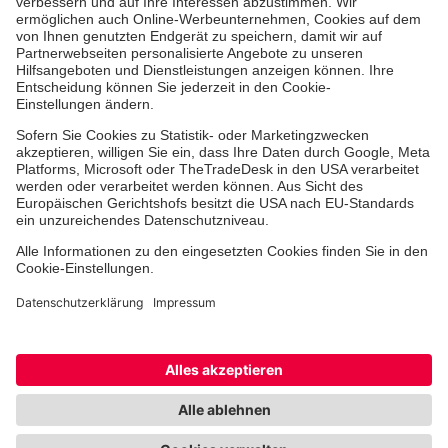
Aus- & Fortbildungen
Jobs & Ehrenamt
Spendenprojekte
Johanniter-Jugend
Einrichtungen
Dienstleistungen
Facebook
Instagram
Youtube
TikTok
Xing
LinkedIn
Cookie-Einstellungen
Datenschutz
Barrierefreiheit
Impressum
Kontakt
Widerruf