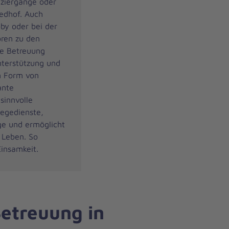
ziergänge oder
edhof. Auch
by oder bei der
ren zu den
e Betreuung
terstützung und
n Form von
ante
sinnvolle
legedienste,
ge und ermöglicht
 Leben. So
Einsamkeit.
etreuung in