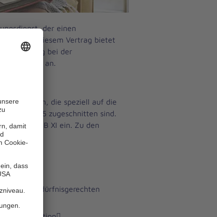
ungsdienst, der einen
n hat. Mit diesem Vertrag bietet
nterstützung bei der
 §36 SGB XI an.
 Leistungen, die speziell auf die
grade 2 bis 5 zugeschnitten sind.
 nach §39 SGB XI ein. Zu den
er anderem:
n Umfeld
ler Kontakte
ung eines bedürfnisgerechten
r Kommunikation􀁸