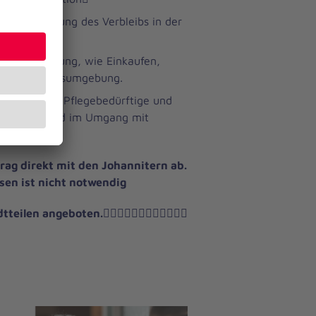
r Ermöglichung des Verbleibs in der
aushaltsführung, wie Einkaufen,
gneten Lebensumgebung.
unterstützen Pflegebedürftige und
leistungen und im Umgang mit
rag direkt mit den Johannitern ab.
sen ist nicht notwendig
tteilen angeboten.􀄎􀄸􀄔
􀆕􀄔􀈿􀇂􀄸􀄇􀄴􀆡􀄸