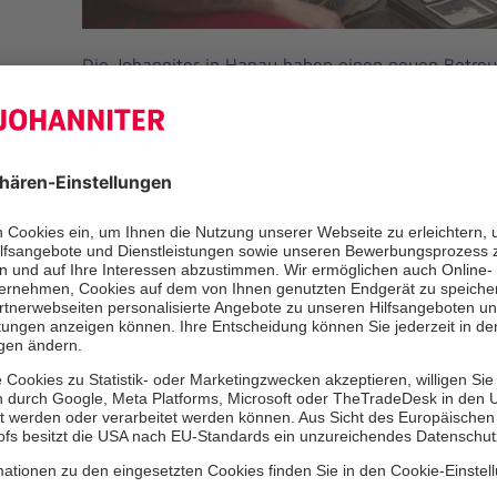
Die Johanniter in Hanau haben einen neuen Betreu
Versorgungsvertrag nach §71 Abs. 1a SGB XI erhalte
der Betreuungsdienst umfassende Leistungen zur U
Haushaltsführung und Betreuungsleistungen gemäß
Ambulante Leistungen
Der Johanniter Betreuungsdienst erbringt ambulante
Bedürfnisse pflegebedürftiger Menschen der Pflege
Dies schließt auch Zeiten der Verhinderungspflege
pflegerischen Betreuungsmaßnahmen gehören unt
Aktivitäten im häuslichen und außerhäusliche
Unterstützung bei der Aufrechterhaltung sozia
Gestaltung des häuslichen Alltags und Einhalt
Tag-/Nacht-Rhythmus
Kognitive Aktivierung und Hilfestellung bei de