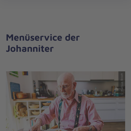
Regionalverband
öff
Offenbach
Menüservice der
Johanniter
© Marcus Brodt