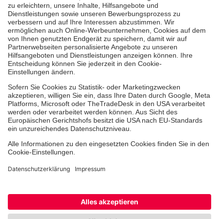
Aus- & Fortbildungen
Erste-Hilfe-Kurse
Jobs & Ehrenamt
Freiwilligendienst
Spendenprojekte
Johanniter-Jugend
Einrichtungen
Dienstleistungen
Facebook
Instagram
Youtube
TikTok
Xing
LinkedIn
Cookie-Einstellungen
Datenschutz
Barrierefreiheit