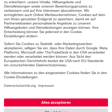
Aus- & Fortbildungen
Erste-Hilfe-Kurse
Jobs & Ehrenamt
Freiwilligendienst
Spendenprojekte
Johanniter-Jugend
Einrichtungen
Dienstleistungen
Facebook
Instagram
Youtube
TikTok
Xing
LinkedIn
Cookie-Einstellungen
Datenschutz
Barrierefreiheit