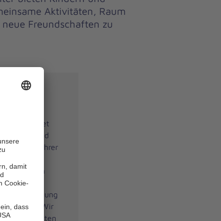
meinsame Aktivitäten, Raum
t neue Freundschaften zu
ungen
anniter bietet
lle Kinder und
 Glaubens, ihrer
. Unsere
nwachsenden
tivitäten
d Verantwortung
entwickeln. Wir
n und begleiten