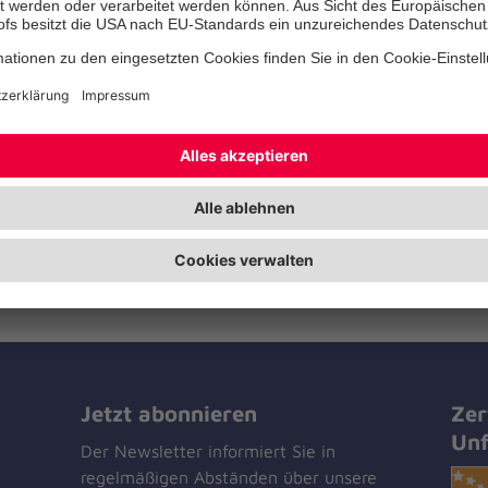
die jungen Menschen auf ihrem
Erwachsenenleben. Kinder und 
erhalten so Orientierung und Un
persönlichen, schulischen und b
Herausforderungen und Fragen.
integrativer Ansatz bietet vor al
benachteiligten Heranwachsend
ihr Selbstwertgefühl zu steiger
Gleichaltrigen zu knüpfen.
Jetzt abonnieren
Zer
Unf
Der Newsletter informiert Sie in
regelmäßigen Abständen über unsere