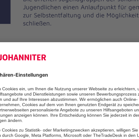
Jugendlichen einen Anlaufpunkt für ge
zur Selbstentfaltung und die Möglichkei
schließen.
Unsere Leist
Die offene Jugendarbeit der Joh
Raum für Selbstentfaltung für a
Jugendlichen – unabhängig ihres
Herkunft oder ihres Geschlechts
Angebote ermöglichen es Hera
über unterschiedliche Freizeitak
Gemeinschaft, Freundschaft un
zu erfahren und ihre Talente zu 
bieten Raum um Neues zu lerne