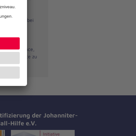
 Weg ins
Jugendliche
terstützung bei
eruflichen
 Unser
lem sozial
en, die Chance,
n und Kontakte zu
tifizierung der Johanniter-
all-Hilfe e.V.