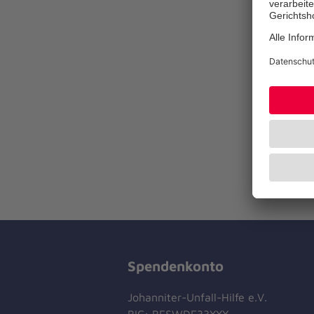
Spendenkonto
Johanniter-Unfall-Hilfe e.V.