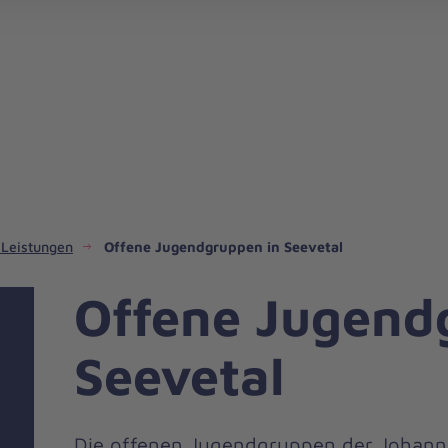
Ehrenamt im Regionalverband Harburg
 Leistungen
Offene Jugendgruppen in Seevetal
Offene Jugend
Seevetal
Die offenen Jugendgruppen der Johanni