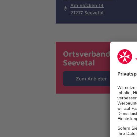
Am Blöcken 14
21217 Seevetal
Ortsverband
Seevetal
Zum Anbieter