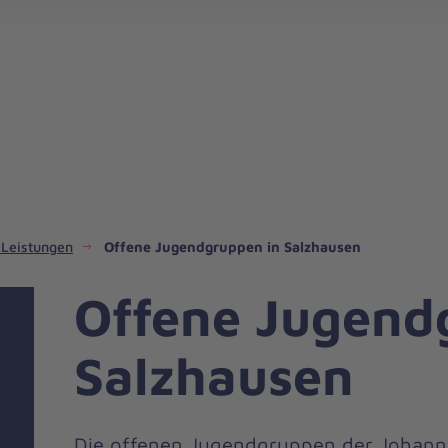
Ehrenamt im Regionalverband Harburg
 Leistungen
Offene Jugendgruppen in Salzhausen
Offene Jugend
Salzhausen
Die offenen Jugendgruppen der Johanni