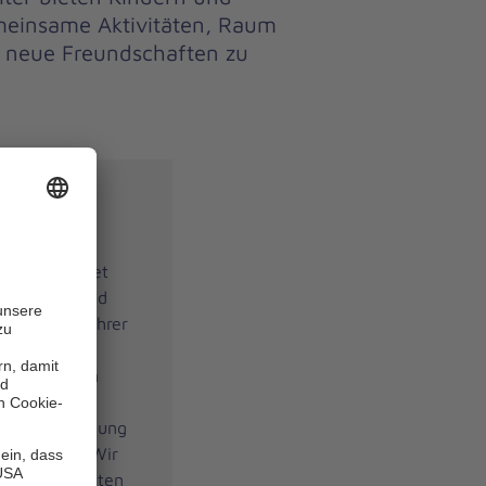
meinsame Aktivitäten, Raum
t neue Freundschaften zu
ungen
anniter bietet
lle Kinder und
 Glaubens, ihrer
. Unsere
nwachsenden
tivitäten
d Verantwortung
entwickeln. Wir
n und begleiten