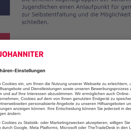
Jugendlichen einen Anlaufpunkt für ge
zur Selbstentfaltung und die Möglichkei
schließen.
Unsere Leist
Die offene Jugendarbeit der Joh
Raum für Selbstentfaltung für a
Jugendlichen – unabhängig ihres
Herkunft oder ihres Geschlechts
Angebote ermöglichen es Hera
über unterschiedliche Freizeitak
Gemeinschaft, Freundschaft un
zu erfahren und ihre Talente zu 
bieten Raum um Neues zu lerne