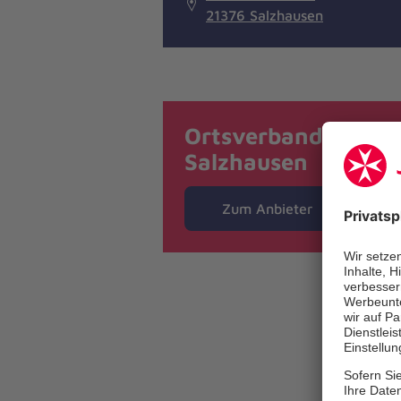
21376 Salzhausen
Ortsverband
Salzhausen
Zum Anbieter