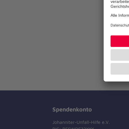
Spendenkonto
Johanniter-Unfall-Hilfe e.V.