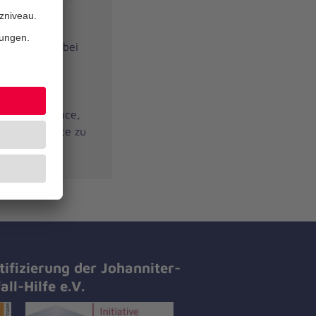
 Weg ins
Jugendliche
terstützung bei
eruflichen
 Unser
lem sozial
en, die Chance,
n und Kontakte zu
tifizierung der Johanniter-
all-Hilfe e.V.