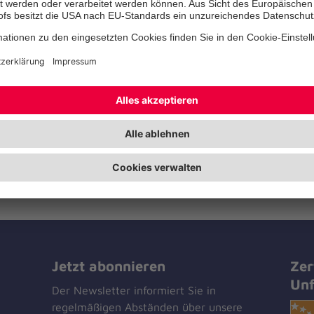
die jungen Menschen auf ihrem
Erwachsenenleben. Kinder und 
erhalten so Orientierung und Un
persönlichen, schulischen und b
Herausforderungen und Fragen.
integrativer Ansatz bietet vor al
benachteiligten Heranwachsend
ihr Selbstwertgefühl zu steiger
Gleichaltrigen zu knüpfen.
Jetzt abonnieren
Zer
Unf
Der Newsletter informiert Sie in
regelmäßigen Abständen über unsere