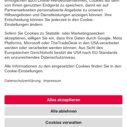
Jobs & Ehrenamt
Freiwilligendienst
Spendenprojekte
Johanniter-Jugend
Einrichtungen
Dienstleistungen
Facebook
Instagram
Youtube
TikTok
Xing
LinkedIn
Cookie-Einstellungen
Datenschutz
Barrierefreiheit
Impressum
Kontakt
Widerruf