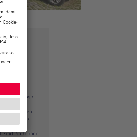
ungen
ngebot der
ter oder
igenen vier
hen Maß an
immung bei
cherheit. Neben
nter Pflege,
eten wir Ihnen
ms Wohnen an.
den, welche
ll sind. So können