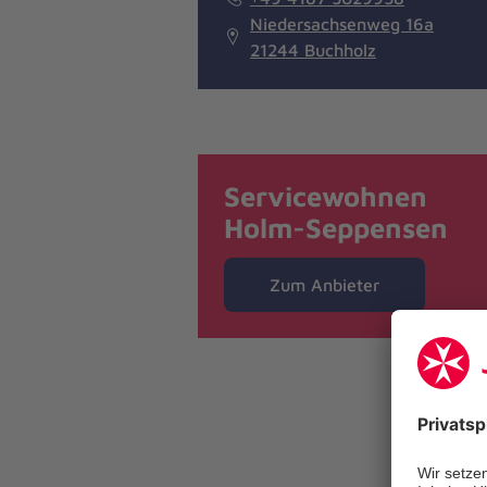
Niedersachsenweg 16a
21244 Buchholz
Servicewohnen
Holm-Seppensen
Zum Anbieter