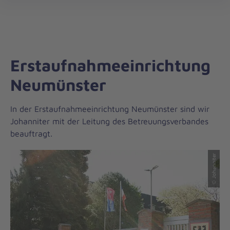
Regionalverband
öff
Schleswig-
Holstein
Nord/West
Erstaufnahmeeinrichtung
Neumünster
In der Erstaufnahmeeinrichtung Neumünster sind wir
Johanniter mit der Leitung des Betreuungsverbandes
beauftragt.
© Johanniter