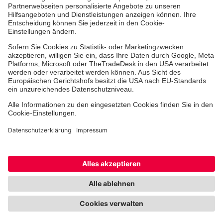
Jobs & Ehrenamt
Freiwilligendienst
Spendenprojekte
Johanniter-Jugend
Einrichtungen
Dienstleistungen
Facebook
Instagram
Youtube
TikTok
Xing
LinkedIn
Cookie-Einstellungen
Datenschutz
Barrierefreiheit
Impressum
Kontakt
Widerruf