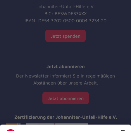
Johanniter-Unfall-Hilfe e.V.
BIC: BFSWDE33XXX
IBAN: DE54 3702 0500 0004 3234 20
Jetzt spenden
Jetzt abonnieren
Der Newsletter informiert Sie in regelmäßigen
Abständen über unsere Arbeit.
Jetzt abonnieren
Zertifizierung der Johanniter-Unfall-Hilfe e.V.