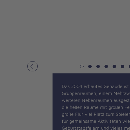
Vorheriges
Das 2004 erbautes Gebäude ist 
Gruppenräumen, einem Mehrzw
weiteren Nebenräumen ausgestat
die hellen Räume mit großen Fe
große Flur viel Platz zum Spiele
für gemeinsame Aktivitäten wie
Geburtstagsfeiern und vieles me