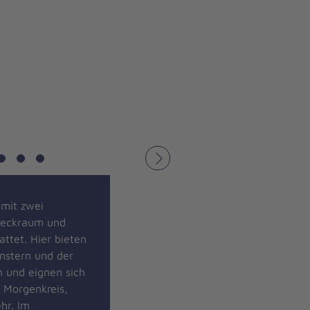
Nächstes
mit zwei
eckraum und
tet. Hier bieten
nstern und der
n und eignen sich
 Morgenkreis,
hr. Im