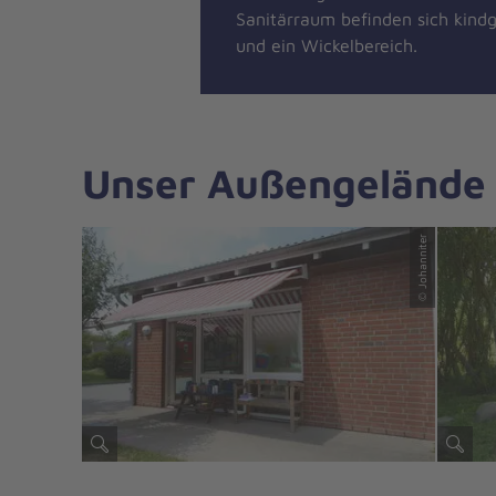
Sanitärraum befinden sich kindg
und ein Wickelbereich.
Unser Außengelände
© Johanniter
© Johanniter