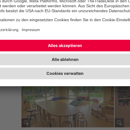
Dennis Röhling und Team
Kita-Leitung
Unsere Räumlichkeit
© Johanniter
© Johanniter