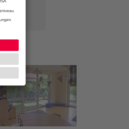
en
© Johanniter