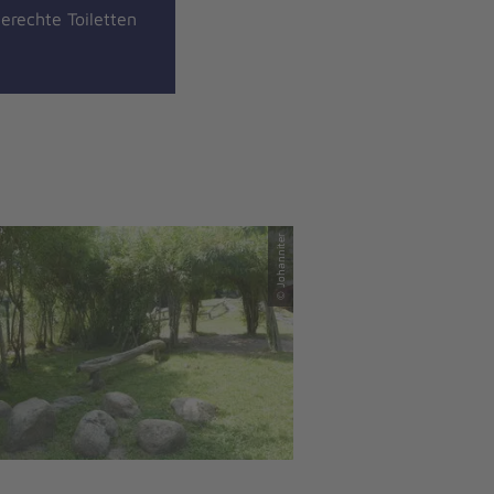
erechte Toiletten
© Johanniter