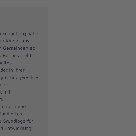
in Schönberg nahe
en Kinder aus
n Gemeinden ab
. Bei uns steht
hultes
der in ihrer
gibt kindgerechte
ine
t mit
n.
 immer neue
fundiertes
e Grundlage für
nd Entwicklung.