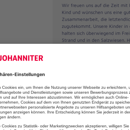
Wir freuen uns auf die Zeit mit
Kind und wünschen uns eine gu
Zusammenarbeit, die letztendli
zugutekommt. Unsere Kinder in
halten sich überwiegend im Fre
Strand und in den Salzwiesen. H
Naturpädagogik viel Raum ein. 
Wetter stehen den Kindern kind
Räume zur Verfügung.
Gerne zeigen wir Ihnen unsere E
geben Ihnen weitere Auskünfte 
zur Verpflegung, zu unseren An
unseren Schließzeiten.
Rufen Sie uns an oder schreiben
und vereinbaren einen Termin mi
Wir freuen uns auf Sie und Ihr K