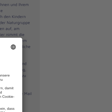
 Ihnen und Ihrem
te
ch den Kindern
 der Naturgruppe
ien auf, am
ier nimmt die
Bei schlechtem
ergartenähnliche
inrichtung und
zur Betreuung,
geboten und zu
 Sie uns eine Mail
t uns.
ind!