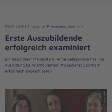
Regionalverband
öff
Schleswig-
Holstein
Süd/Ost
08.04.2026 | Ambulanter Pflegedienst Stormarn
Erste Auszubildende
erfolgreich examiniert
Ein besonderer Meilenstein: Anna Baliszewska hat ihre
Ausbildung beim Ambulanten Pflegedienst Stormarn
erfolgreich abgeschlossen
© Johanniter