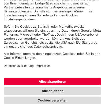
Jobs & Ehrenamt
Freiwilligendienst
Spendenprojekte
Johanniter-Jugend
Einrichtungen
Dienstleistungen
Facebook
Instagram
Youtube
TikTok
Xing
LinkedIn
Cookie-Einstellungen
Datenschutz
Barrierefreiheit
Impressum
Kontakt
Widerruf