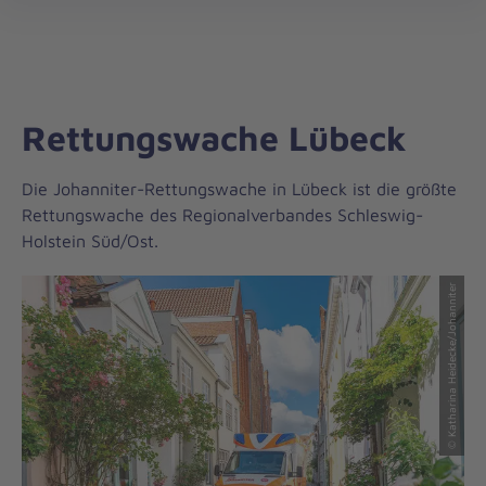
Regionalverband
öff
Schleswig-
Holstein
Süd/Ost
Rettungswache Lübeck
Die Johanniter-Rettungswache in Lübeck ist die größte
Rettungswache des Regionalverbandes Schleswig-
Holstein Süd/Ost.
© Katharina Heidecke/Johanniter