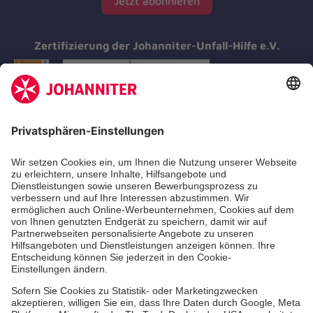
Jetzt abonnieren
Zertifizierung der Johanniter-Unfall-Hilfe e.V.
Aus- & Fortbildungen
Erste-Hilfe-Kurse
Jobs & Ehrenamt
Freiwilligendienst
Spendenprojekte