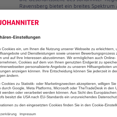
Ravensberg bietet ein breites Spektrum 
Menschen in den Kreisen Herford und M
Wir beschäftigen 246 hauptamtliche Mitarbeiterinn
g
Kindertageseinrichtungen, offenen Ganztag und de
Familienberatung. Zu den weiteren Beschäftigungsf
Ausbildung, die ambulante Pflege, Tagespflege und
Mehrgenerationenhaus (MGH) Bad Oeynhausen ist 
Angeboten für alle Altersklassen. Über 300 Helferi
ehrenamtlich im MGH, Bevölkerungsschutz, der Mot
der Jugendgruppe. Wir laden Sie herzlich ein, sich
der Johanniter zu informieren.