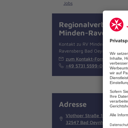
Jobs
Regionalverband
Minden-Ravensber
Kontakt zu RV Minden-
Ravensberg Bad Oeynhausen
zum Kontakt-Formular
+49 5731 5599-0
Adresse
Vlothoer Straße 193
32547 Bad Oeynhausen