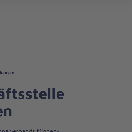
nhausen
ftsstelle
en
ionalverbands Minden-