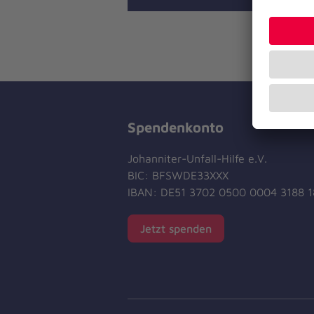
Spendenkonto
Johanniter-Unfall-Hilfe e.V.
BIC: BFSWDE33XXX
IBAN: DE51 3702 0500 0004 3188 1
Jetzt spenden