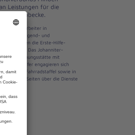
an Leistungen für die
inden-Lübbecke.
en und Mitarbeiter in
r Kinder-, Jugend- und
eldern zählen die Erste-Hilfe-
 Hausnotruf. Das Johanniter-
eine Begegnungsstätte mit
nnen und Helfer engagieren sich
orrad- und Fahrradstaffel sowie in
 auf unseren Seiten über die Dienste