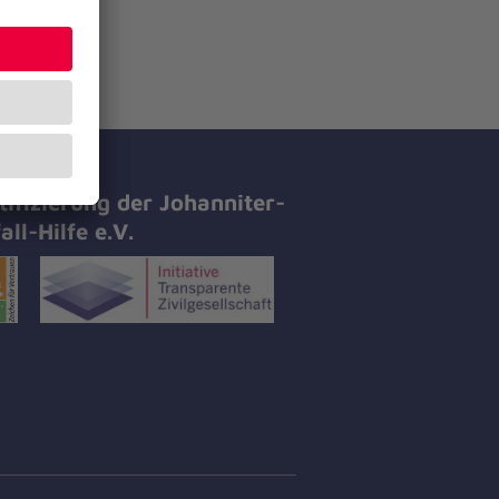
tifizierung der Johanniter-
all-Hilfe e.V.