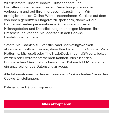
Aus- & Fortbildung
Erste-Hilfe-Kurse
Jobs & Ehrenamt
Freiwilligendienst
Spendenprojekte
Johanniter-Jugend
Einrichtungen
Dienstleistungen
Facebook
Instagram
Youtube
TikTok
Xing
LinkedIn
Cookie-Einstellungen
Datenschutz
Barrierefreiheit