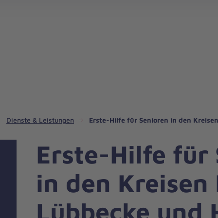
Johanniter-Mehrgenerationenhaus Bad Oeynhausen
Dienste & Leistungen
Erste-Hilfe für Senioren in den Krei
Erste-Hilfe für
in den Kreisen
Lübbecke und 