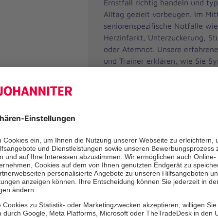
Ernstfall richtig handeln und ty
Alltag gezielt vorbeugen. Im Mi
seniorenspezifische Notfälle wie
Herzinfarkt, Unterzuckerung, St
oder Atemnot. Unsere erfahrene
und Trainer erklären, wie Sie 
erkennen, den Notruf richtig ab
lebensrettende Maßnahmen einl
altersbedingte Besonderheiten 
Darüber hinaus erhalten Sie wi
zur Sturzprophylaxe und zur sic
des Lebensumfelds. Der Kurs ric
Angehörige, Betreuungspersone
sowie alle, die älteren Mensche
begegnen – praxisnah, verständ
Wunsch auch für Gruppen buchb