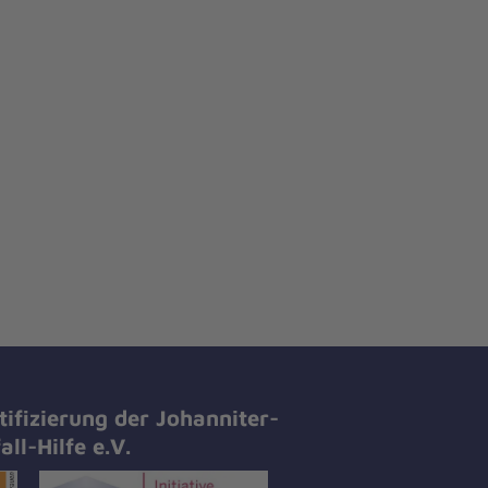
tifizierung der Johanniter-
all-Hilfe e.V.