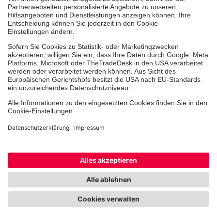
Jobs & Ehrenamt
Freiwilligendienst
Spendenprojekte
Johanniter-Jugend
Einrichtungen
Dienstleistungen
Facebook
Instagram
Youtube
TikTok
Xing
LinkedIn
Cookie-Einstellungen
Datenschutz
Barrierefreiheit
Impressum
Kontakt
Widerruf