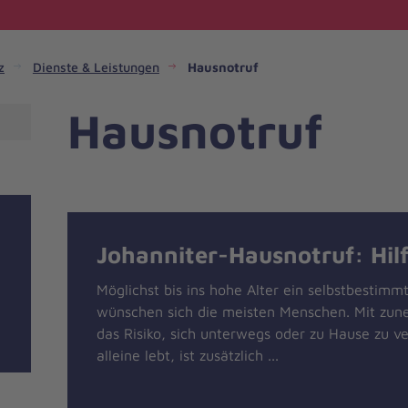
z
Dienste & Leistungen
Hausnotruf
Hausnotruf
Johanniter-Hausnotruf: Hil
Möglichst bis ins hohe Alter ein selbstbestimm
wünschen sich die meisten Menschen. Mit zun
das Risiko, sich unterwegs oder zu Hause zu ve
alleine lebt, ist zusätzlich ...