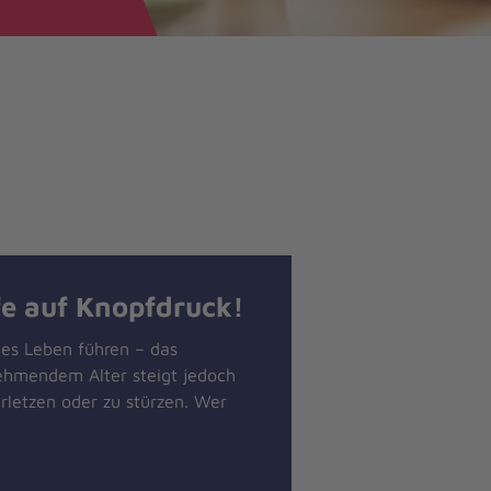
fe auf Knopfdruck!
tes Leben führen – das
ehmendem Alter steigt jedoch
rletzen oder zu stürzen. Wer