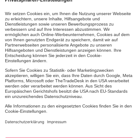
Aus- & Fortbildungen
Erste-Hilfe-Kurse
Jobs & Ehrenamt
Freiwilligendienst
Spendenprojekte
Johanniter-Jugend
Einrichtungen
Dienstleistungen
Facebook
Instagram
Youtube
TikTok
Xing
LinkedIn