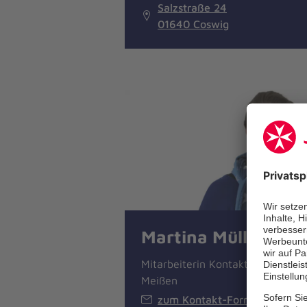
Salzstraße 24
01640 Coswig
Martina Müller
Mitarbeiterin Kontaktstelle
Meißen
zum Kontakt-Formular