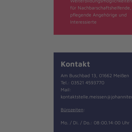
Weiterbildungsmöglichkeiten
für Nachbarschaftshelfende,
pflegende Angehörige und
Interessierte
Kontakt
Am Buschbad 13, 01662 Meißen
Tel.: 03521 4593770
Mail:
kontaktstelle.meissen@johannite
Bürozeiten
:
Mo. / Di. / Do.: 08:00.14:00 Uhr