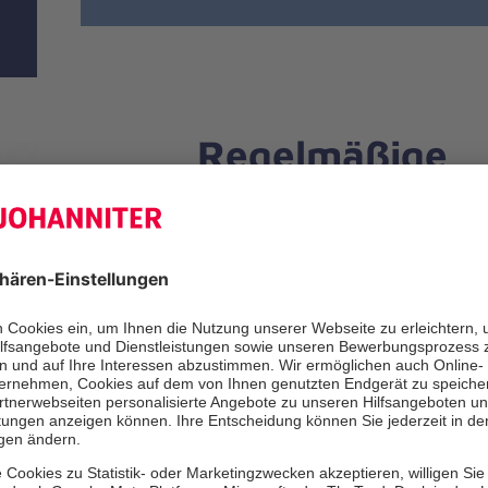
Regelmäßige
Nachmittagstre
Bei den regelmäßigen Nachmittagstr
unterschiedlichste Themen erleben 
anderen ins Gespräch kommen und i
beisammen sein.
Teilnahme an Veranstaltungen bit
per Telefon oder E-Mail.
Tel: 03521 45 93 770
kontaktstelle.meissen@johanniter