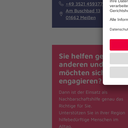
+49 3521 4593770
Am Buschbad 13
01662 Meißen
Sie helfen gerne
anderen und
möchten sich
engagieren?
Dann ist der Einsatz als
Nachbarschaftshilfe genau das
Richtige für Sie.
Unterstützen Sie in Ihrer Region
hilfebedürftige Menschen im
Alltag.