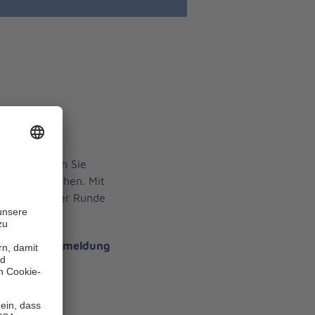
ffen
effen können Sie
und austauschen. Mit
n gemütlicher Runde
te mit Voranmeldung
.de