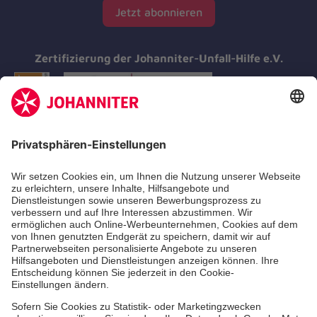
Jetzt abonnieren
Zertifizierung der Johanniter-Unfall-Hilfe e.V.
Aus- & Fortbildungen
Erste-Hilfe-Kurse
Jobs & Ehrenamt
Freiwilligendienst
Spendenprojekte