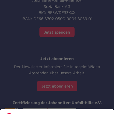
Johanniter-Unfall-Hilfe e.V.
SozialBank AG
BIC: BFSWDE33XXX
IBAN: DE66 3702 0500 0004 3039 01
Jetzt spenden
Jetzt abonnieren
Der Newsletter informiert Sie in regelmäßigen
Abständen über unsere Arbeit.
Jetzt abonnieren
Zertifizierung der Johanniter-Unfall-Hilfe e.V.