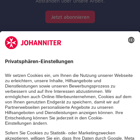
Abständen über unsere Arbeit.
Jetzt abonnieren
Zertifizierung der Johanniter-Unfall-Hilfe e.V.
Aus- & Fortbildungen
Erste-Hilfe-Kurse
Jobs & Ehrenamt
Freiwilligendienst