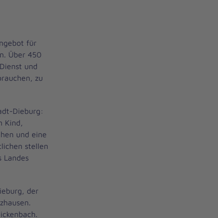
ngebot für
en. Über 450
 Dienst und
brauchen, zu
adt-Dieburg:
m Kind,
chen und eine
lichen stellen
s Landes
Dieburg, der
rzhausen.
Bickenbach.