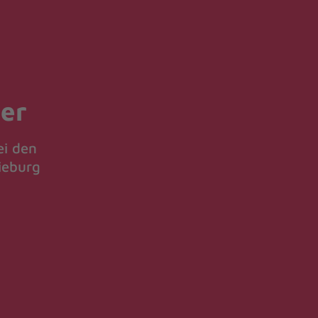
er
ei den
ieburg