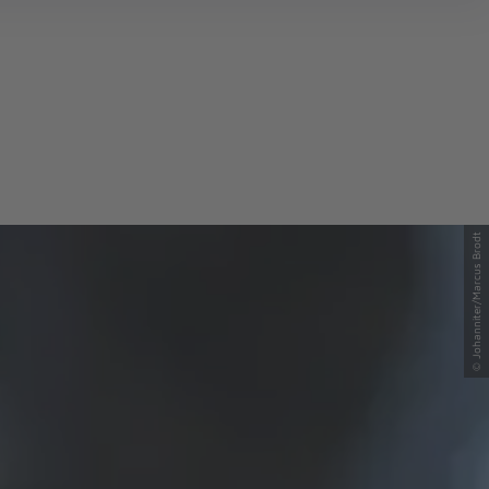
© Johanniter/Marcus Brodt