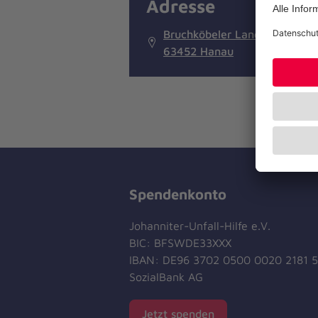
Adresse
Bruchköbeler Landstraße 39
63452 Hanau
Spendenkonto
Johanniter-Unfall-Hilfe e.V.
BIC: BFSWDE33XXX
IBAN: DE96 3702 0500 0020 2181 5
SozialBank AG
Jetzt spenden