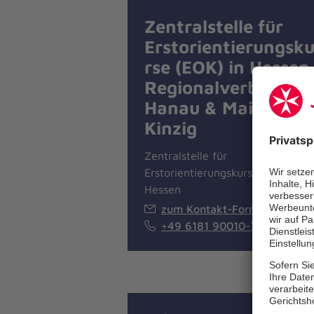
Zentralstelle für
Erstorientierungsk
rse (EOK) in Hessen
Regionalverband
Hanau & Main-
Kinzig
Zentralstelle für
Erstorientierungskurse (EOK) in
Hessen
zum Kontakt-Formular
+49 6181 90010-720