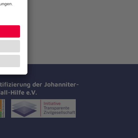
tifizierung der Johanniter-
all-Hilfe e.V.