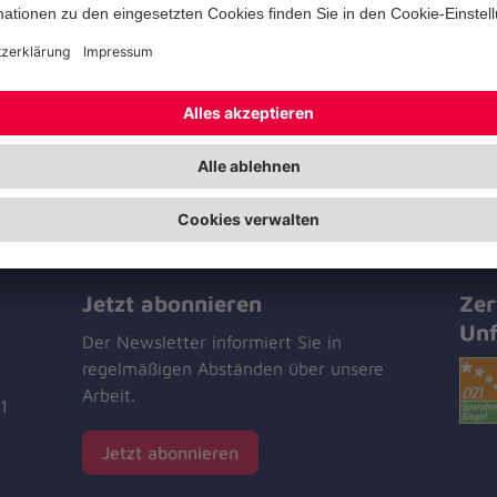
Jetzt abonnieren
Zer
Unf
Der Newsletter informiert Sie in
regelmäßigen Abständen über unsere
Arbeit.
1
Jetzt abonnieren