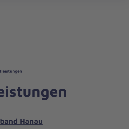
tleistungen
eistungen
rband Hanau