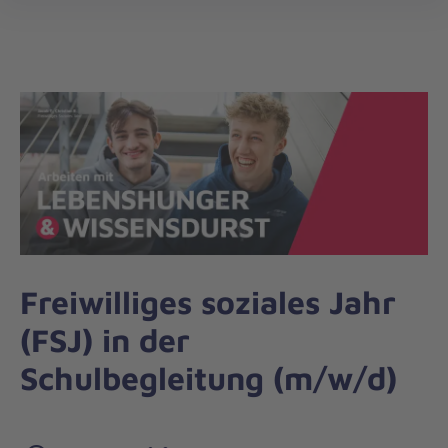
Regionalverband
öff
Hanau/Main-
Kinzig
Freiwilliges soziales Jahr
(FSJ) in der
Schulbegleitung (m/w/d)