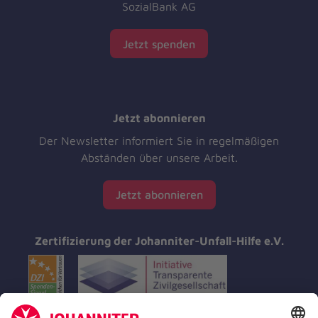
SozialBank AG
Jetzt spenden
Jetzt abonnieren
Der Newsletter informiert Sie in regelmäßigen
Abständen über unsere Arbeit.
Jetzt abonnieren
Zertifizierung der Johanniter-Unfall-Hilfe e.V.