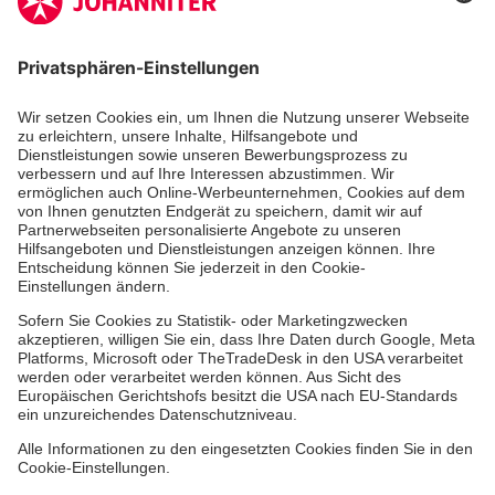
Aus- & Fortbildungen
Erste-Hilfe-Kurse
Jobs & Ehrenamt
Freiwilligendienst
Spendenprojekte
Johanniter-Jugend
Einrichtungen
Dienstleistungen
Facebook
Instagram
Youtube
TikTok
Xing
LinkedIn